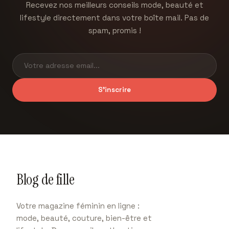
Recevez nos meilleurs conseils mode, beauté et
et erreurs
lifestyle directement dans votre boîte mail. Pas de
à éviter.
spam, promis !
S'inscrire
Blog de fille
Votre magazine féminin en ligne :
mode, beauté, couture, bien-être et