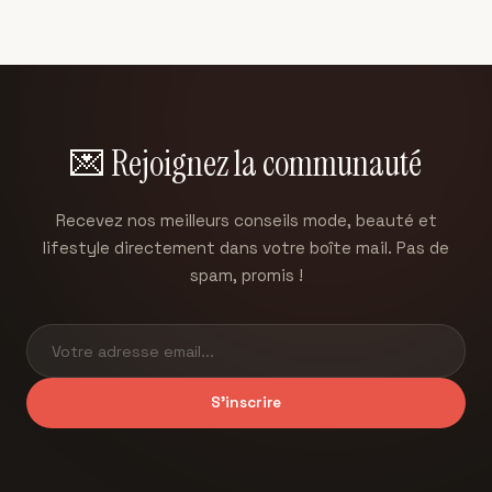
de
guide
rester
s'habiller
pour
élégante
de
choisir les
tout au
manière
boutons
long de
unique.
parfaits
vos 9
Voici
pour
mois.
💌 Rejoignez la communauté
pourquoi
chaque
vous
projet
devriez
couture.
Recevez nos meilleurs conseils mode, beauté et
vous y
lifestyle directement dans votre boîte mail. Pas de
mettre.
spam, promis !
S'inscrire