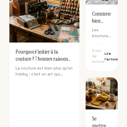
Comment
bien
choisir
Les
ses
boutons
boutons
ne sont
pas de
de
Pourquoi s'initier à la
5 min
Lire
simples
couture ?
de
couture ? 7 bonnes raisons
l'article
accessoires
lecture
de commencer
fonctionnels
La couture est bien plus qu'un
: ils
hobby : c'est un art qui
subliment
développe la créativité, fait
vos
économiser et permet de
COUTURE
créations.
& DIY
s'habiller de manière unique.
Voici
Voici pourquoi vous devriez
notre
vous y mettre.
guide
pour
Se
choisir les
mettre
boutons