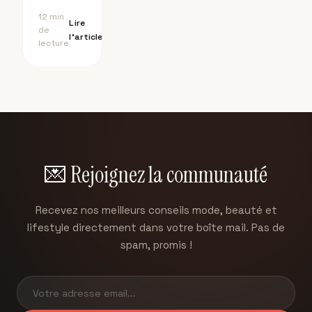
débutant
ultime
12 min
Lire
seule
pour
de
l'article
chez soi,
lecture
débuter
c'est
facile !
Suivez
notre
guide
ultime
pour
choisir
💌 Rejoignez la communauté
votre
machine,
vos tissus
Recevez nos meilleurs conseils mode, beauté et
et réussir
lifestyle directement dans votre boîte mail. Pas de
vos
projets.
spam, promis !